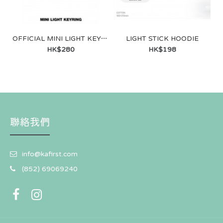
OFFICIAL MINI LIGHT KEYRING-BLACK
LIGHT STICK HOODIE
HK$280
HK$198
聯絡我們
info@kafirst.com
(852) 69069240