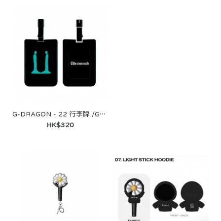
G-DRAGON - 22 行李牌 /G-DRAGON 2025 WORLD TOUR IN KOREA
HK$320