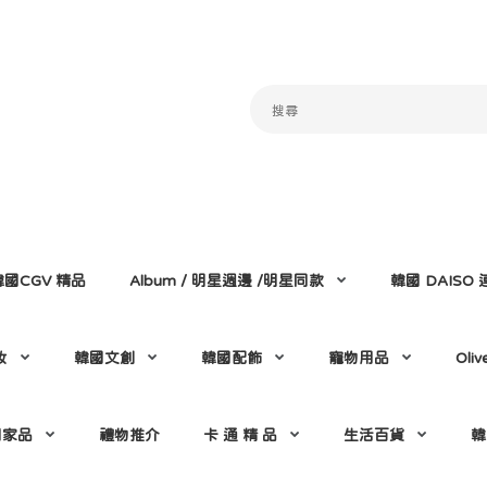
韓國CGV 精品
Album / 明星週邊 /明星同款
韓國 DAISO
妝
韓國文創
韓國配飾
寵物用品
Oli
國家品
禮物推介
卡 通 精 品
生活百貨
韓