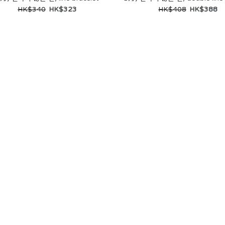
HK$505
HK$532
HK$340
HK$323
HK$408
HK$388
SALE
Love is all, silver necklace
HK$455
HK$479