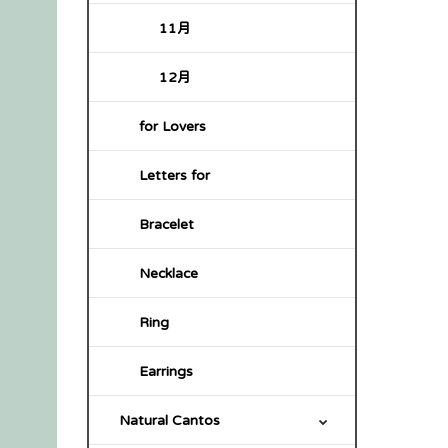
11月
12月
for Lovers
Letters for
Bracelet
Necklace
Ring
Earrings
Natural Cantos