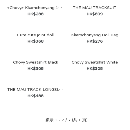
<Chovy> Kkamchonyang 10cm
THE MAU TRACKSUIT
HK$288
HK$899
Cute cute joint doll
Kkamchonyang Doll Bag
HK$368
HK$276
Chovy Sweatshirt Black
Chovy Sweatshirt White
HK$308
HK$308
THE MAU TRACK LONGSLEEVE（連Chovy 簽名小卡）
HK$488
<Chovy> Kkamchonyang 10cm
顯示 1 - 7 / 7 (共 1 頁)
HK$288