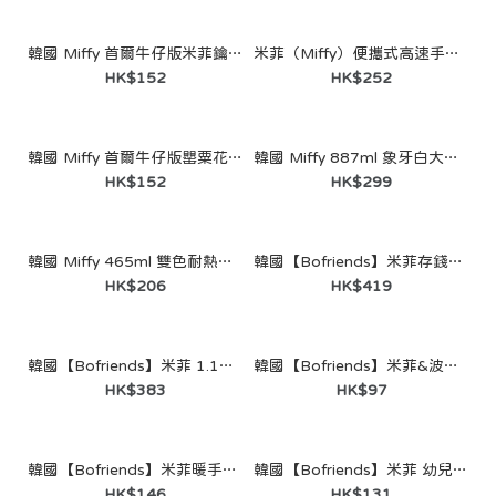
HK$199
韓國 Miffy 首爾牛仔版米菲鑰匙扣
米菲（Miffy）便攜式高速手持風扇（BLDC 航空馬達）
HK$152
HK$252
韓國 Miffy 首爾牛仔版罌粟花鑰匙圈
韓國 Miffy 887ml 象牙白大容量不鏽鋼保溫杯（正版授權）（附迷你杯吊飾）
HK$152
HK$299
韓國 Miffy 465ml 雙色耐熱玻璃杯（正版授權）
韓國【Bofriends】米菲存錢筒氛圍燈｜語音識別功能｜正版授權
HK$206
HK$419
韓國【Bofriends】米菲 1.18L 大容量不鏽鋼隨行杯｜正版授權
韓國【Bofriends】米菲&波里斯 衛生海綿｜正版授權
HK$383
HK$97
韓國【Bofriends】米菲暖手寶熱敷包｜正版授權
韓國【Bofriends】米菲 幼兒副食品蒸煮器｜矽膠微波餐具｜正版授權
HK$146
HK$131