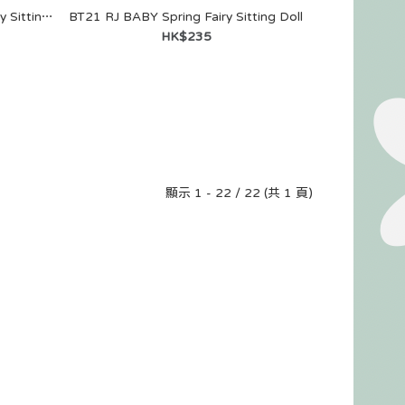
BT21 COOKY BABY Spring Fairy Sitting Doll
BT21 RJ BABY Spring Fairy Sitting Doll
HK$235
顯示 1 - 22 / 22 (共 1 頁)