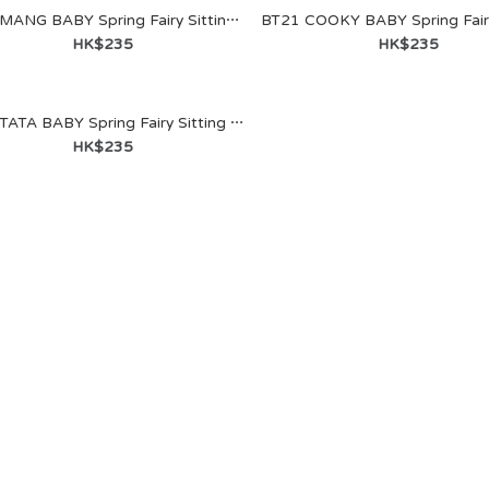
BT21 MANG BABY Spring Fairy Sitting Doll
HK$235
HK$235
BT21 MANG BABY Spring
Fairy Figure Keyring
BT21 TATA BABY Spring Fairy Sitting Doll
HK$121
HK$235
BT21 RJ BABY Spring Fairy
Figure Keyring
HK$121