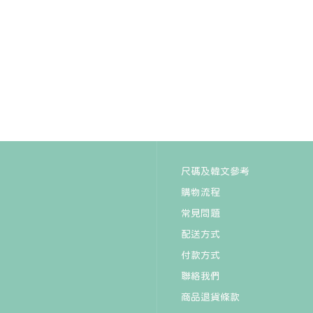
BT21 KOYA BABY Spring
Fairy Glass Cup & Lid
尺碼及韓文參考
(340ml)
HK$244
購物流程
常見問題
配送方式
付款方式
聯絡我們
商品退貨條款