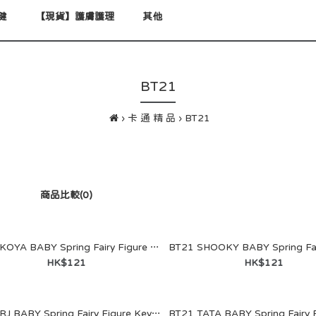
健
【現貨】護膚護理
其他
BT21
卡 通 精 品
BT21
商品比較(0)
BT21 KOYA BABY Spring Fairy Figure Keyring
HK$121
HK$121
BT21 KOYA BABY Spring
Fairy Figure Keyring
HK$121
BT21 RJ BABY Spring Fairy Figure Keyring