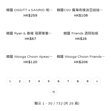
韓國 OGGITT x SANRIO-帕恰狗口袋插肩T恤 蘋果綠
韓國CGV 魔海奇緣波亞娃娃鑰匙圈
HK$259
HK$108
韓國 Ryan & 春植 凝膠筆套組（2入）
韓國 Friends 透明貼紙
HK$67
HK$26
韓國 Wooga Choon Apeach 車用香氛
韓國 Wooga Choon Friends 車用遮陽簾
HK$120
HK$206
1
2
3
4
5
6
7
8
9
>
>|
顯示 1 - 30 / 732 (共 25 頁)
韓國CGV 迷你兵團小物袋