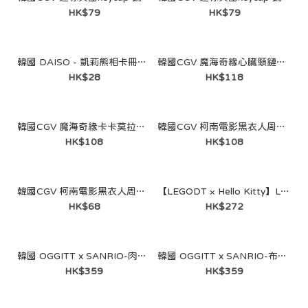
HK$79
HK$79
韓國 DAISO - 凱莉熊相卡冊20頁40格♡CARE BEAR
韓國CGV 魔海奇緣心臟頸鏈鑰匙圈
HK$28
HK$118
韓國CGV 魔海奇緣卡卡莫拉娃娃鑰匙圈
韓國CGV 柯南電影黑衣人周邊（公仔掛飾）
韓國CGV BTS 電影杯
HK$108
HK$108
HK$99
韓國CGV 柯南電影黑衣人周邊（壓力球）
【LEGODT × Hello Kitty】Loop 多功能隨行杯 600ml（Good Luck／Happiness）
HK$68
HK$272
韓國 OGGITT x SANRIO-肉桂狗住宅睡衣 藍色
韓國 OGGITT x SANRIO-布丁狗住宅睡衣 奶油黃
HK$359
HK$359