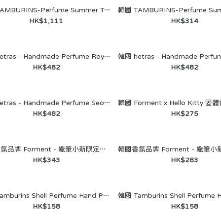
韓國 TAMBURINS-Perfume Summer Tails 50mL
HK$1,111
HK$314
韓國 TAMBURINS-Perfume
Summer Tails 50mL
HK$1,111
韓國 hetras - Handmade Perfume Royal Wood 50ml
HK$482
HK$482
韓國 hetras - Handmade Perfume Seowon 50ml
HK$482
HK$275
韓國香氛品牌 Forment - 蠟筆小新限定版香水 (小白)
HK$343
HK$283
韓國 TAMBURINS-Perfume
Summer Tails 11mL
HK$314
韓國 Tamburins Shell Perfume Hand Puppy15mL
HK$158
HK$158