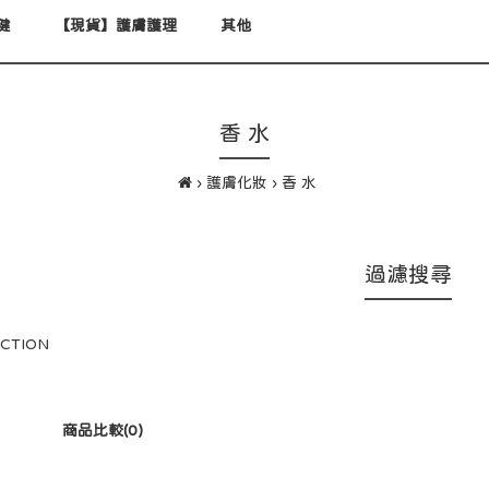
健
【現貨】護膚護理
其他
香 水
護膚化妝
香 水
過濾搜尋
CTION
商品比較(0)