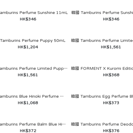
mburins Perfume Sunshine 11mL
韓國 Tamburins Perfume Sunsh
HK$346
HK$346
Tamburins Perfume Puppy 50mL
HK$1,204
HK$1,561
韓國 hetras - Handmade
Perfume Atelier Tea 50ml
韓國 Tamburins Perfume Limited Puppy 45mL
HK$482
HK$1,561
HK$368
韓國 Tamburins Blue Hinoki Perfume 藍色檜木香水 50mL
HK$1,068
HK$373
韓國 Tamburins Perfume Balm Blue Hinoki 固體香膏 藍色檜木 6.5g
HK$372
HK$376