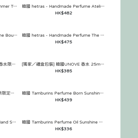
韓國 TAMBURINS-Perfume Summer Tails 11mL
韓國 hetras - Handmade Perfume Atelier Tea 50ml
HK$482
韓國 hetras - Handmade Perfume Boutique Cotton 50ml
韓國 hetras - Handmade Perfume The Ribbon 50ml
HK$475
韓國 Forment x Hello Kitty 固體香水限定版
[獨家／禮盒包裝] 韓國UNOVE 香水 25ml（五款任選）＆香氛包包吊飾鑰匙圈
HK$385
韓國香氛品牌 Forment - 蠟筆小新限定版香水 (蠟筆小新)
韓國 Tamburins Perfume Born Sunshine 20g
HK$439
韓國 Tamburins Shell Perfume Hand Sunshine 15mL
韓國 Tamburins Perfume Oil Sunshine 6mL
HK$336