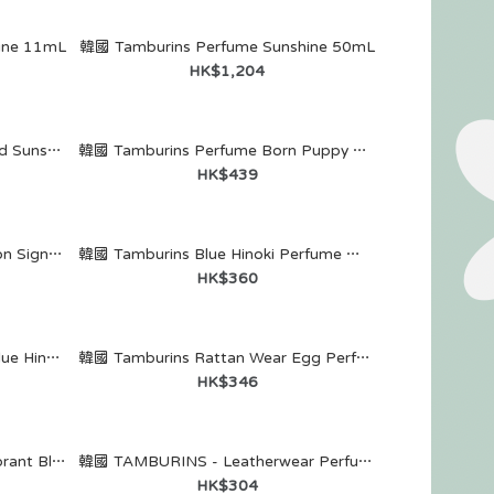
ine 11mL
韓國 Tamburins Perfume Sunshine 50mL
HK$1,204
韓國 Tamburins Perfume Limited Sunshine 45mL
韓國 Tamburins Perfume Born Puppy 20g
HK$439
韓國 FORMENT X Kuromi Edition Signature Perfume (Cotton Memory) Kuromi 限量版香水 50ml | 棉花記憶香氣 (紫色)
韓國 Tamburins Blue Hinoki Perfume 藍色檜木香水 11mL
HK$360
韓國 Tamburins Egg Perfume Blue Hinoki 蛋形香水 藍色檜木 14mL
韓國 Tamburins Rattan Wear Egg Perfume Beige 藤編香氛蛋形香水配件（米色）
HK$346
韓國 Tamburins Perfume Deodorant Blue Hinoki 藍色檜木香體膏 35g
韓國 TAMBURINS - Leatherwear Perfume Night
HK$304