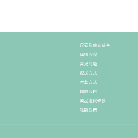
韓國 hetras - Handmade
Perfume Seowon 50ml
HK$482
尺碼及韓文參考
購物流程
常見問題
配送方式
付款方式
聯絡我們
韓國 Forment x Hello Kitty
商品退貨條款
固體香水限定版
私隱政策
HK$275