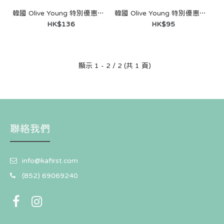
韓國 Olive Young 特別優惠套裝 - [ZANMANG LOOPY] colorgram Pin Point Eyeshadow Palette (ZANMANG BRUSH)
韓國 Olive Young 特別優惠套裝 - peripera Ink Pocket Shadow Palette
HK$136
HK$95
顯示 1 - 2 / 2 (共 1 頁)
聯絡我們
info@kafirst.com
(852) 69069240
韓國 Olive Young 特別優惠套裝 - [ZANMANG LOOPY]
colorgram Pin Point Eyeshadow Palette (ZANMANG