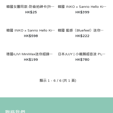
韓國女團同款-防偷拍神卡(外遊必備）
韓國 INKO × Sanrio Hello Kitty USB 熱敷眼罩
HK$25
HK$399
韓國 INKO × Sanrio Hello Kitty USB 暖腳器
韓國 藍感（Bluefeel）迷你噴射手提風扇
HK$598
HK$222
德國iLIVI MiniMax迷你超鋒高轉速淨360°環貼感應滑控乾濕電鬚刨（黑紳士禮盒裝）| 機身輕巧 | 剃鬚界小旋風!
日本JUJY | 小纖鵝超音波 PLUS LLLT 全身溶脂光嫩瘦身儀 PRO | 全身享「瘦」天鵝美 | 專業溶脂光嫩新體驗
HK$199
HK$780
顯示 1 - 6 / 6 (共 1 頁)
韓國女團同款-防偷拍神卡(外遊必備）
HK$25
聯絡我們