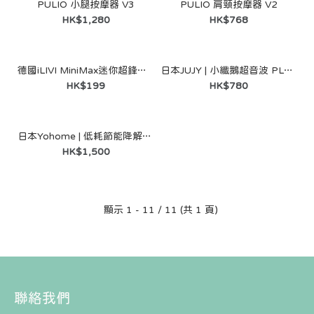
PULIO 小腿按摩器 V3
PULIO 肩頸按摩器 V2
HK$1,280
HK$768
德國iLIVI MiniMax迷你超鋒高轉速淨360°環貼感應滑控乾濕電鬚刨（黑紳士禮盒裝）| 機身輕巧 | 剃鬚界小旋風!
日本JUJY | 小纖鵝超音波 PLUS LLLT 全身溶脂光嫩瘦身儀 PRO | 全身享「瘦」天鵝美 | 專業溶脂光嫩新體驗
韓國女團同款-防偷拍神卡(外遊必備）
HK$199
HK$780
HK$25
日本Yohome | 低耗節能降解淨味粉化多用途大容量環保廚餘機 | 垃圾“自動處理”神器 | 一鍵輕鬆搞掂廚餘垃圾
HK$1,500
顯示 1 - 11 / 11 (共 1 頁)
聯絡我們