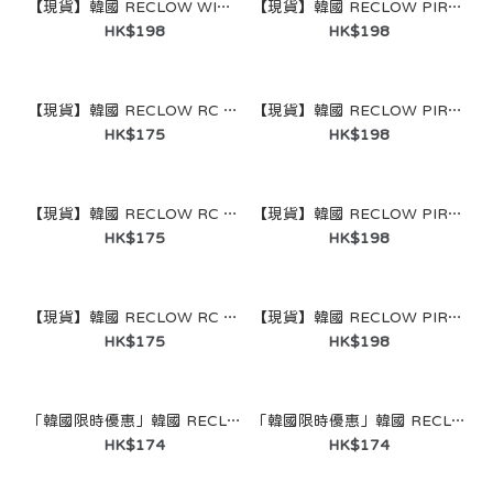
【現貨】韓國 RECLOW WIRWIR SUNGLASS 米色/BEIGE
【現貨】韓國 RECLOW PIRPIR SUNGLASS 綠色/GREEN
【現貨】韓國 RECLOW PIRPIR SUNGLASS 米色/BEIGE
HK$198
HK$198
HK$198
【現貨】韓國 RECLOW RC LaHee SUNGLASS 灰色/GRAY
【現貨】韓國 RECLOW PIRPIR SUNGLASS
HK$175
HK$198
【現貨】韓國 RECLOW RC LaHee SUNGLASS 綠色/GREEN
【現貨】韓國 RECLOW PIRPIR SUNGLASS 藍色/BLUE
HK$175
HK$198
【現貨】韓國 RECLOW RC LaHee SUNGLASS 米色/BEIGE
【現貨】韓國 RECLOW PIRPIR SUNGLASS 黑色/BLACK
HK$175
HK$198
「韓國限時優惠」韓國 RECLOW - MAYE SUNGLASS COCOA
「韓國限時優惠」韓國 RECLOW - MAYE SUNGLASS GRAY
HK$174
HK$174