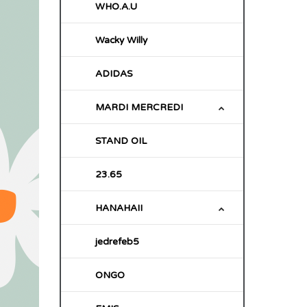
WHO.A.U
Wacky Willy
ADIDAS
MARDI MERCREDI
STAND OIL
23.65
HANAHAII
jedrefeb5
ONGO