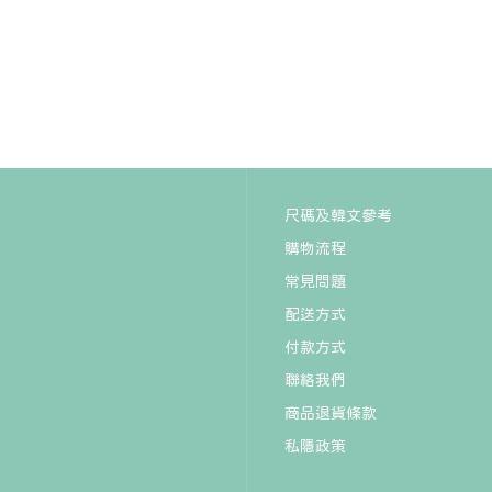
tinymo - [세트/빅사이즈] 믹싱
레터링 나시 청스커트 데님 자
켓 쓰리피스 데일리 꾸안꾸 셋
업♡韓國加大碼女裝連身裙
HK$601
尺碼及韓文參考
購物流程
常見問題
配送方式
付款方式
聯絡我們
商品退貨條款
miamasvin - 브레디 코튼 스커
트♡韓國女裝裙
私隱政策
HK$386