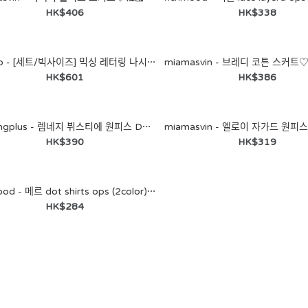
韓國加大碼女裝連身裙
HK$406
HK$338
HK$516
tinymo - [세트/빅사이즈] 믹싱 레터링 나시 청스커트 데님 자켓 쓰리피스 데일리 꾸안꾸 셋업♡韓國加大碼女裝連身裙
HK$601
HK$386
mariangplus - 렘네지 뷔스티에 원피스 D7728♡韓國女裝連身裙
HK$390
HK$319
tinymo - [세트/빅사이즈] 꼬통
richmood - 메르 dot shirts ops (2color)♡韓國加大碼裙
오버핏 코튼 루즈핏 자켓 뷔스
HK$284
티에 나시 맥시 롱 레이어드 원
피스 투피스♡韓國加大碼女裝
連身裙
HK$536