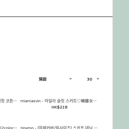
tinymo - [세트/빅사이즈] 꼬통 오버핏 코튼 루즈핏 자켓 뷔스티에 나시 맥시 롱 레이어드 원피스 투피스♡韓國加大碼女裝連身裙
miamasvin - 마일라 슬릿 스커트♡韓國女裝裙
HK$218
richmood - 이룬 lace layerd ops (2color)♡韓國加大碼裙
tinymo - [하체커버/빅사이즈] 스카프 데님 플레어 A라인 밴딩 롱 스커트 데일리룩♡韓國加大碼女裝裙