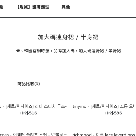
健
【現貨】護膚護理
其他
加大碼連身裙 / 半身裙
韓國官網時裝
品牌加大碼
加大碼連身裙 / 半身裙
商品比較(0)
tinymo - [세트/빅사이즈] 라타 스티치 루즈핏 진청 데님 자켓 밴딩 롱 스커트 투피스 셋업♡韓國加大碼女裝連身裙
HK$516
HK$536
tinymo - [세트/빅사이즈] 라타
스티치 루즈핏 진청 데님 자켓
밴딩 롱 스커트 투피스 셋업♡
miamasvin - 이펙터 플리츠 스커트♡韓國女裝裙