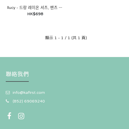
llucy - 드랑 레이온 셔츠, 팬츠 SET♡韓國女裝套裝
HK$698
顯示 1 - 1 / 1 (共 1 頁)
聯絡我們
info@kafirst.com
(852) 69069240
llucy - 드랑 레이온 셔츠, 팬츠 SET♡韓國女裝套裝
HK$698