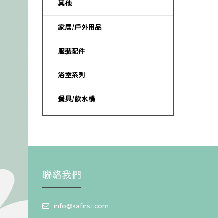
其他
家居/戶外用品
服裝配件
浴室系列
餐具/飲水機
聯絡我們
info@kafirst.com