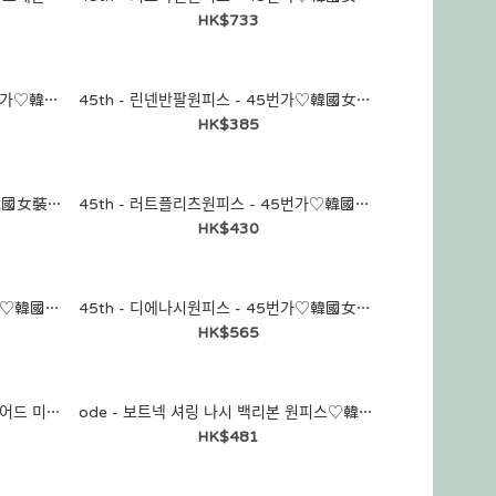
HK$733
45th - 샤론뷔스티에원피스 - 45번가♡韓國女裝連身裙
45th - 린넨반팔원피스 - 45번가♡韓國女裝連身裙
HK$385
45th - 롯캐미원피스 - 45번가♡韓國女裝連身裙
45th - 러트플리츠원피스 - 45번가♡韓國女裝連身裙
HK$430
45th - 벨티드나시원피스 - 45번가♡韓國女裝連身裙
45th - 디에나시원피스 - 45번가♡韓國女裝連身裙
HK$565
withyoon - [여름신상할인] 로지 티어드 미니 원피스♡韓國女裝連身裙
ode - 보트넥 셔링 나시 백리본 원피스♡韓國女裝連身裙
HK$481