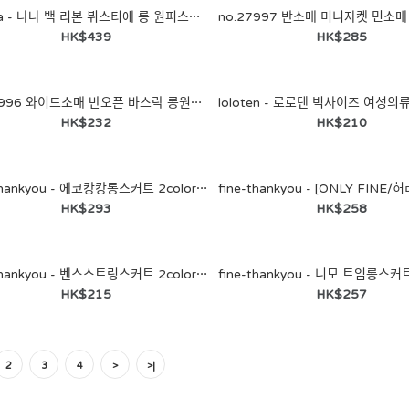
purplia - 나나 백 리본 뷔스티에 롱 원피스♡韓國女裝連身裙
HK$439
HK$285
no.27996 와이드소매 반오픈 바스락 롱원피스♡韓國女裝連身裙
HK$232
HK$210
fine-thankyou - 에코캉캉롱스커트 2color 데일리룩/러블리/롱스커트/플레어스커트/캉캉스커트/주름스커트/군살커버/데이트룩/나들이룩♡韓國女裝裙
partysu - 파티수 - Laurent
HK$293
HK$258
string slip dress♡韓國女裝
連身裙
HK$740
fine-thankyou - 벤스스트링스커트 2color♡韓國女裝裙
HK$215
HK$257
2
3
4
>
>|