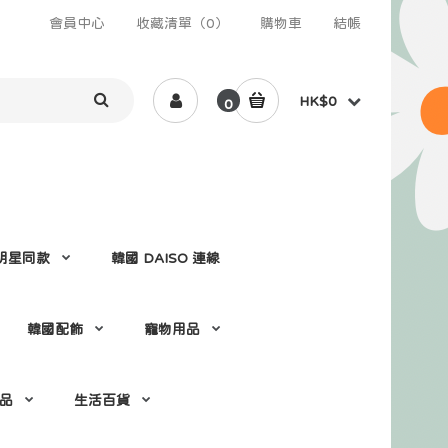
會員中心
收藏清單（0）
購物車
結帳
HK$0
0
 /明星同款
韓國 DAISO 連線
韓國配飾
寵物用品
 品
生活百貨