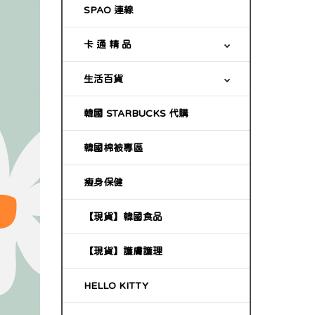
SPAO 連線
卡 通 精 品
生活百貨
韓國 STARBUCKS 代購
韓國棉被專區
瘦身保健
【現貨】韓國食品
【現貨】護膚護理
HELLO KITTY