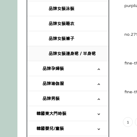
品牌女裝泳裝
品牌女裝睡衣
品牌女裝褲子
品牌女裝連身裙 / 半身裙
品牌孕婦裝
品牌瑜伽服
品牌男裝
韓國東大門時裝
1
韓國嬰兒/童裝