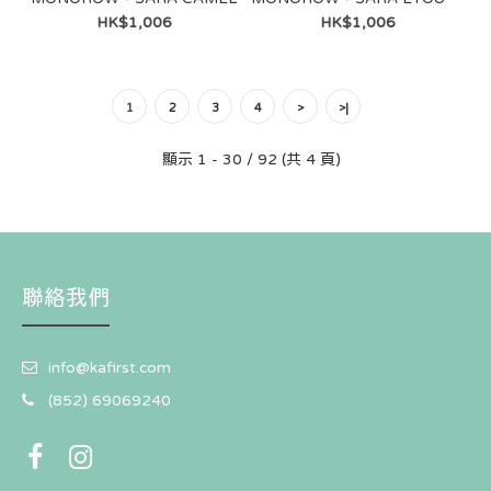
HK$1,006
HK$1,006
1
2
3
4
>
>|
顯示 1 - 30 / 92 (共 4 頁)
MONOROW - BLANC LARGE BLACK
HK$1,290
聯絡我們
info@kafirst.com
(852) 69069240