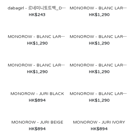
dabagirl - 르네미니토트백_D2BA♡韓國女裝袋
MONOROW - BLANC LARGE CAMEL
HK$243
HK$1,290
MONOROW - BLANC LARGE BLACK
MONOROW - BLANC LARGE ETOUPE
HK$1,290
HK$1,290
MONOROW - BLANC LARGE BURGUNDY BROWN
MONOROW - BLANC LARGE SUEDE CAMEL
HK$1,290
HK$1,290
MONOROW - JURI BLACK
MONOROW - BLANC LARGE SUEDE CHOCO BROWN
HK$894
HK$1,290
MONOROW - JURI BEIGE
MONOROW - JURI IVORY
dabagirl - 르네미니토트백_D2BA♡韓國女裝袋
HK$894
HK$894
HK$243