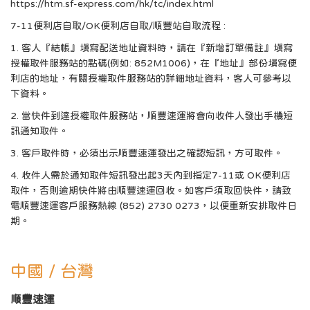
https://htm.sf-express.com/hk/tc/index.html
7-11便利店自取/OK便利店自取/順豐站自取流程 :
1. 客人『結帳』填寫配送地址資料時，請在『新增訂單備註』填寫
授權取件服務站的點碼(例如: 852M1006)，在『地址』部份填寫便
利店的地址，有關授權取件服務站的詳細地址資料，客人可參考以
下資料。
2. 當快件到達授權取件服務站，順豐速運將會向收件人發出手機短
訊通知取件。
3. 客戶取件時，必須出示順豐速運發出之確認短訊，方可取件。
4. 收件人需於通知取件短訊發出起3天內到指定7-11或 OK便利店
取件，否則逾期快件將由順豐速運回收。如客戶須取回快件，請致
電順豐速運客戶服務熱線 (852) 2730 0273，以便重新安排取件日
期。
中國 / 台灣
順豐速運